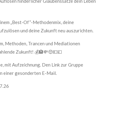
Auflösen hinderlicher Glaubenssätze dein Leben
t einem „Best-Of“-Methodenmix, deine
ufzulösen und deine Zukunft neu auszurichten.
em, Methoden, Trancen und Mediationen
trahlende Zukunft! 💰🏦💸🤑💶💷
e, mit Aufzeichnung. Den Link zur Gruppe
in einer gesonderten E-Mail.
07.26