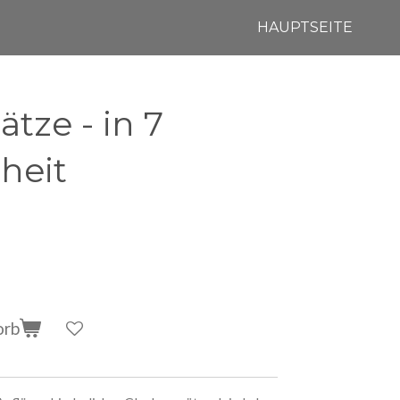
HAUPTSEITE
tze - in 7
heit
orb